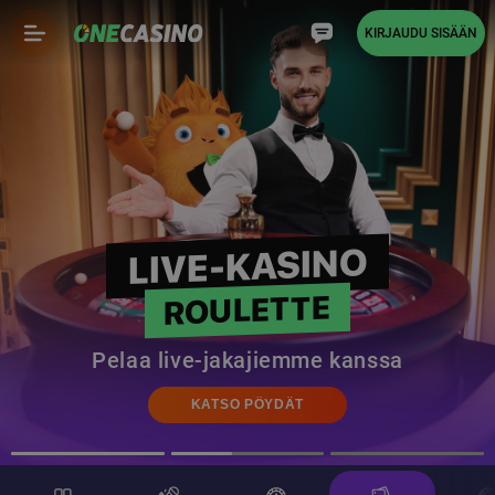
KIRJAUDU SISÄÄN
LIVE-KASINO
ROULETTE
Pelaa live-jakajiemme kanssa
KATSO PÖYDÄT