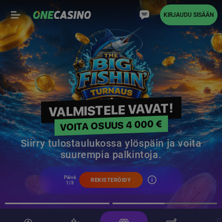
KIRJAUDU SISÄÄN
VALMISTELE VAVAT!
VOITA OSUUS 4 000 €
Siirry tulostaulukossa ylöspäin ja voita
suurempia palkintoja.
Päivä
REKISTERÖIDY
1/3