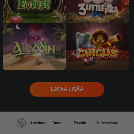
Ehdottomasti välttämättömät
Suorituskyvylliset
Kohdentavat
Toiminnalliset
Luokittelemattomat
Ehdottomasti välttämättömät evästeet mahdollistavat
verkkosivuston perustoiminnot, kuten käyttäjän
kirjautumisen ja tilinhallinnan. Sivustoa ei voida
käyttää oikein ilman ehdottoman välttämättömiä
evästeitä.
Palveluntarjoaja /
Nimi
Päättymisaika
Kuvau
Verkkotunnus
locale
onecasino.com
4 viikkoa 2
Muista
päivää
kielen
LATAA LISÄÄ
kirjaut
palaut
ja sij
lobbyLink
.onecasino.com
5 minuuttia
Ensure
user g
link w
from t
the G
Nederland
Danmark
España
International
X-AB
Stack Exchange
1 päivä
Sivust