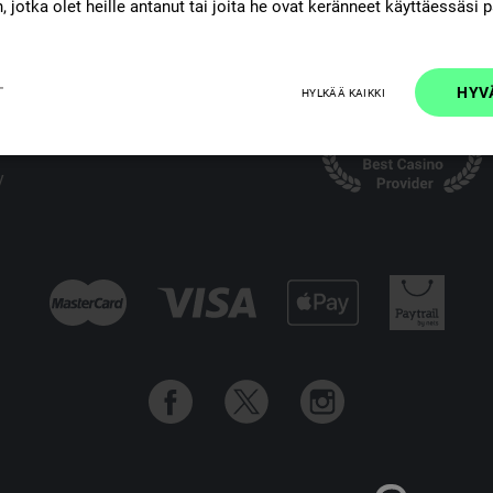
n, jotka olet heille antanut tai joita he ovat keränneet käyttäessäsi p
pelit
Asiakastuki
T
HYV
HYLKÄÄ KAIKKI
Tiedot
Pelisäännöt
Suorituskyvylliset
Kohdentavat
Toiminnalliset
Lu
y
 välttämättömät
Suorituskyvylliset
Kohdentavat
Toiminnalliset
Luokit
ttömät evästeet mahdollistavat verkkosivuston perustoiminnot, kuten käyttäjän kirjautumis
ttää oikein ilman ehdottoman välttämättömiä evästeitä.
Palveluntarjoaja /
Päättymisaika
Kuvaus
Verkkotunnus
onecasino.com
4 viikkoa 2
Muistaa näytön kielen, kun käyttäjä kirjautuu 
päivää
kieli- ja sijaintiasetukset