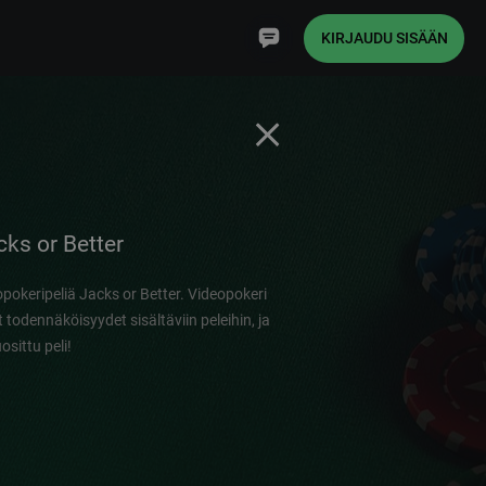
KIRJAUDU SISÄÄN
ks or Better
pokeripeliä Jacks or Better. Videopokeri
todennäköisyydet sisältäviin peleihin, ja
osittu peli!