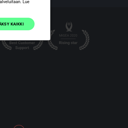
alveluitaan.
Lue
SPANISH
FINNISH
ÄKSY KAIKKI
DANISH
okittelemattomat
telemattomat
en ja tilinhallinnan.
ulos, palauttaakseen