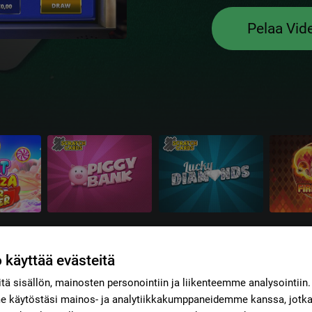
Pelaa Vid
 käyttää evästeitä
ä sisällön, mainosten personointiin ja liikenteemme analysointi
e käytöstäsi mainos- ja analytiikkakumppaneidemme kanssa, jotka 
Nederland
Danmark
España
Internat