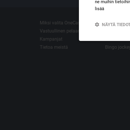
ne muihin tietoihi
lisää
Miksi valita OneCasino?
Videokolikko
NÄYTÄ TIEDO
Vastuullinen pelaaminen
Kasino
Kampanjat
Live-kasino
Ehdottomasti
välttämättömät
Tietoa meistä
Bingo jocke
Ehdottomasti
Ehdottomasti välttämä
Sivustoa ei voida käy
Nimi
locale