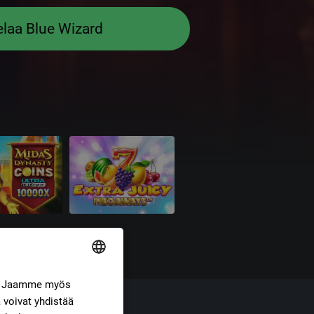
elaa Blue Wizard
in. Jaamme myös
ENGLISH
voivat yhdistää
ional
DUTCH