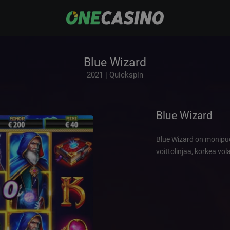
Blue Wizard
2021 | Quickspin
Blue Wizard
Blue Wizard on monipuol
voittolinjaa, korkea vol