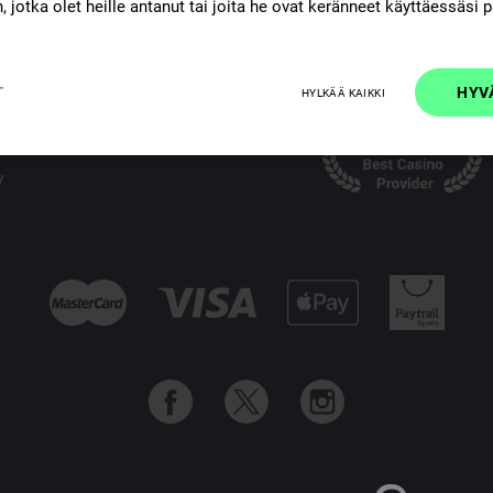
n, jotka olet heille antanut tai joita he ovat keränneet käyttäessäsi p
pelit
Asiakastuki
T
HYV
HYLKÄÄ KAIKKI
Tiedot
Pelisäännöt
Suorituskyvylliset
Kohdentavat
Toiminnalliset
Lu
y
 välttämättömät
Suorituskyvylliset
Kohdentavat
Toiminnalliset
Luokit
ttömät evästeet mahdollistavat verkkosivuston perustoiminnot, kuten käyttäjän kirjautumis
ttää oikein ilman ehdottoman välttämättömiä evästeitä.
Palveluntarjoaja /
Päättymisaika
Kuvaus
Verkkotunnus
onecasino.com
4 viikkoa 2
Muistaa näytön kielen, kun käyttäjä kirjautuu 
päivää
kieli- ja sijaintiasetukset