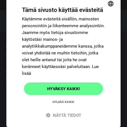
Tämä sivusto käyttää evästeitä
Käytämme evästeitä sisällön, mainosten
ENGLISH
Nederland
Danmark
España
International
personointiin ja liikenteemme analysointiin.
DUTCH
Jaamme myös tietoja sivustomme
SPANISH
käytöstäsi mainos- ja
analytiikkakumppaneidemme kanssa, jotka
Miksi valita
Videokolikkopelit
Asiakastuki
FINNISH
voivat yhdistää ne muihin tietoihin, jotka
OneCasino?
Kasino
Tiedot
DANISH
olet heille antanut tai joita he ovat
Vastuullinen
Live-kasino
Pelisäännöt
keränneet käyttäessäsi palveluitaan.
Lue
pelaaminen
Bingo jockey
lisää
Kampanjat
Tietoa meistä
HYVÄKSY KAIKKI
HYLKÄÄ KAIKKI
NÄYTÄ TIEDOT