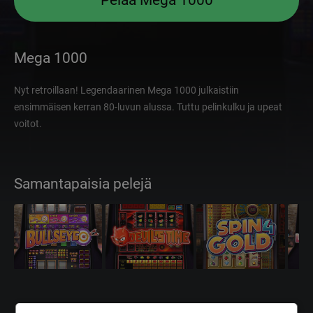
Pelaa Mega 1000
Mega 1000
Nyt retroillaan! Legendaarinen Mega 1000 julkaistiin
ensimmäisen kerran 80-luvun alussa. Tuttu pelinkulku ja upeat
voitot.
Samantapaisia pelejä