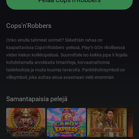
Pelaa Cops'n'Robbers
Cops'n'Robbers
Onko sinulla tahmeat sormet? Säkeittäin rahaa on
kaapattavissa Cops'n'Robbers -pelissä, Play’n GOn rikollisessä
viiden kiekon kolikkopelissä. Suunnittele iso keikka jopa 9 linjalla
kohdistamalla arvokkaita timantteja, korvaamattomia
taideteoksia ja muita kuumia tavaroita. Pankkiholvisymboli on
villisymboli, joka auttaa sinua avaamaan vielä enemmän
voittavia yhdistelmiä, joiden arvo tuplasti normaalia suurempi.
Voit moni...
Samantapaisia pelejä