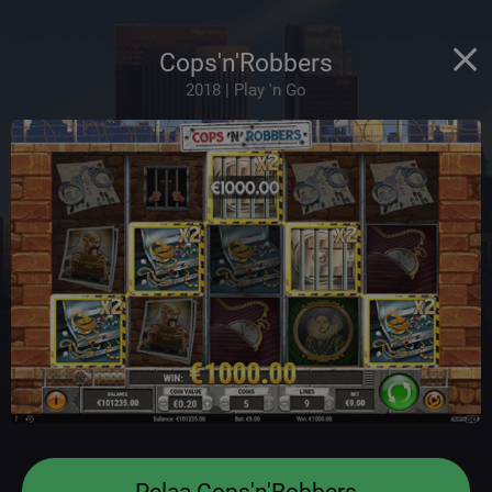
Cops'n'Robbers
2018 | Play 'n Go