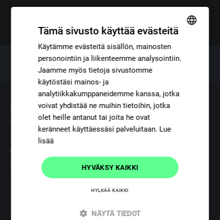
Tämä sivusto käyttää evästeitä
Käytämme evästeitä sisällön, mainosten
ENGLISH
personointiin ja liikenteemme analysointiin.
DUTCH
Nederland
Danmark
España
International
Jaamme myös tietoja sivustomme
SPANISH
käytöstäsi mainos- ja
analytiikkakumppaneidemme kanssa, jotka
FINNISH
voivat yhdistää ne muihin tietoihin, jotka
Miksi valita
Videokolikkopelit
Asiakastuki
DANISH
olet heille antanut tai joita he ovat
OneCasino?
Kasino
Tiedot
keränneet käyttäessäsi palveluitaan.
Lue
Vastuullinen
Live-kasino
Pelisäännöt
lisää
pelaaminen
Bingo jockey
Kampanjat
HYVÄKSY KAIKKI
Tietoa meistä
HYLKÄÄ KAIKKI
NÄYTÄ TIEDOT