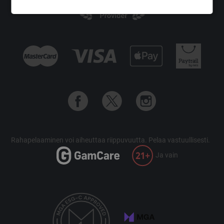
Ehdottomasti
Suorituskyvylliset
välttämättömät
Kohdentavat
Toiminnalliset
Luokittelemattomat
Rahapelaaminen voi aiheuttaa riippuvuutta.
Pelaa vastuullisesti.
Ja vain
Ehdottomasti välttämättömät
Suorituskyvylliset
Kohdentavat
Toiminnalliset
Luokittelemattomat
Ehdottomasti välttämättömät evästeet mahdollistavat