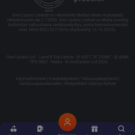
kirjautumisen ja tilinhallinnan. Sivustoa ei voida
käyttää oikein ilman ehdottoman välttämättömiä
evästeitä.
One Casino Limited on rekisteröity Maltan lakien mukaisesti
rekisterinumerolla C 73399. One Casino Limited on Malta Gaming
Palveluntarjoaja /
Nimi
Päättymisaika
Kuvau
Authorityn valtuuttama verkkopeliyritys, jonka lisenssinumeroita
Verkkotunnus
ovat: MGA/B2C/327/2016 (myönnetty 16.12.2016).
locale
onecasino.com
4 viikkoa 2
Muista
päivää
kielen
kirjaut
palaut
ja sij
One Casino Ltd. - Level 8 The Centre - IX-XATT TA' TIGNE' - SLIEMA
lobbyLink
.onecasino.com
5 minuuttia
Ensure
- TPO 0001 - Malta - © OneCasino Ltd 2026
user g
link w
from t
the G
Käyttöehtomme
|
Evästekäytäntö
|
Tietosuojakäytäntö
|
Vastuuvapauslauseke
|
Yhteystiedot
|
Sidosyritykset
X-AB
Stack Exchange
1 päivä
Sivust
Inc.
käyttä
sc-static.net
eväste
moniva
testa
yhteyd
Google
työkal
tietosuojakäytäntöön
verkko
sisäll
yhdist
muutt
Tämän 