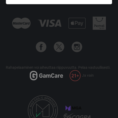
Ehdottomasti
Suorituskyvylliset
välttämättömät
Kohdentavat
Toiminnalliset
Luokittelemattomat
Rahapelaaminen voi aiheuttaa riippuvuutta.
Pelaa vastuullisesti.
Ja vain
Ehdottomasti välttämättömät
Suorituskyvylliset
Kohdentavat
Toiminnalliset
Luokittelemattomat
Ehdottomasti välttämättömät evästeet mahdollistavat
verkkosivuston perustoiminnot, kuten käyttäjän