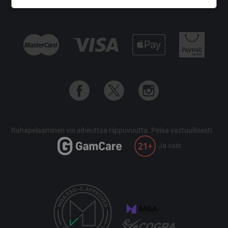
Ehdottomasti
Suorituskyvylliset
välttämättömät
Kohdentavat
Toiminnalliset
Luokittelemattomat
Rahapelaaminen voi aiheuttaa riippuvuutta.
Pelaa vastuullisesti.
Ja vain
Ehdottomasti välttämättömät
Suorituskyvylliset
Kohdentavat
Toiminnalliset
Luokittelemattomat
Ehdottomasti välttämättömät evästeet mahdollistavat
verkkosivuston perustoiminnot, kuten käyttäjän