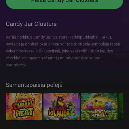
Pelaa Candy Jar Clusters
Candy Jar Clusters
Kerää herkkuja Candy Jar Clusters -karkkipurkkeihin. Kakut,
hyytelöt ja donitsit ovat eniten voittoa tuottavia symboleja tässä
sokeripitoisessa kolikkopelissä, joka vaatii vähintään kuuden
vierekkäisen makean klusterin muodostamista voiton
saamiseksi.
Samantapaisia pelejä