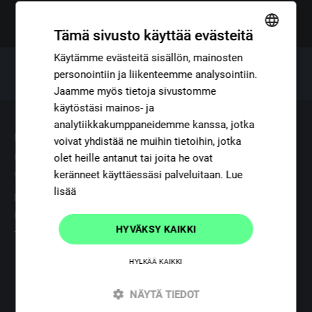
Tämä sivusto käyttää evästeitä
Käytämme evästeitä sisällön, mainosten
ENGLISH
personointiin ja liikenteemme analysointiin.
Nederland
Danmark
España
International
DUTCH
Jaamme myös tietoja sivustomme
SPANISH
käytöstäsi mainos- ja
analytiikkakumppaneidemme kanssa, jotka
FINNISH
Miksi valita
Videokolikkopelit
Asiakastuki
voivat yhdistää ne muihin tietoihin, jotka
DANISH
OneCasino?
Kasino
Tiedot
olet heille antanut tai joita he ovat
keränneet käyttäessäsi palveluitaan.
Lue
Vastuullinen
Live-kasino
Pelisäännöt
lisää
pelaaminen
Bingo jockey
Kampanjat
HYVÄKSY KAIKKI
Tietoa meistä
HYLKÄÄ KAIKKI
NÄYTÄ TIEDOT