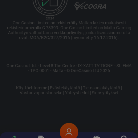
verkkosivuston perustoiminnot, kuten käyttäjän
kirjautumisen ja tilinhallinnan. Sivustoa ei voida
käyttää oikein ilman ehdottoman välttämättömiä
evästeitä.
One Casino Limited on rekisteröity Maltan lakien mukaisesti
Palveluntarjoaja /
rekisterinumerolla C 73399. One Casino Limited on Malta Gaming
Nimi
Päättymisaika
Kuvau
Verkkotunnus
Authorityn valtuuttama verkkopeliyritys, jonka lisenssinumeroita
ovat: MGA/B2C/327/2016 (myönnetty 16.12.2016).
locale
onecasino.com
4 viikkoa 2
Muista
päivää
kielen
kirjaut
palaut
ja sij
lobbyLink
.onecasino.com
5 minuuttia
Ensure
One Casino Ltd. - Level 8 The Centre - IX-XATT TA' TIGNE' - SLIEMA
user g
- TPO 0001 - Malta - © OneCasino Ltd 2026
link w
from t
the G
Käyttöehtomme
|
Evästekäytäntö
|
Tietosuojakäytäntö
|
X-AB
Stack Exchange
1 päivä
Sivust
Vastuuvapauslauseke
|
Yhteystiedot
|
Sidosyritykset
Inc.
käyttä
sc-static.net
eväste
moniva
testa
yhteyd
Google
työkal
tietosuojakäytäntöön
verkko
sisäll
yhdist
muutt