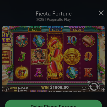
Fiesta Fortune
2025 | Pragmatic Play