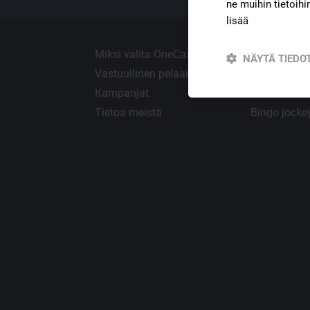
ne muihin tietoihi
lisää
Miksi valita OneCasino?
Videokolikko
NÄYTÄ TIEDO
Vastuullinen pelaaminen
Kasino
Kampanjat
Live-kasino
Ehdottomasti
välttämättömät
Tietoa meistä
Bingo jocke
Ehdottomasti
Ehdottomasti välttämä
Sivustoa ei voida käy
Nimi
locale