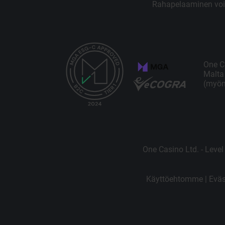
Rahapelaaminen voi 
lobbyLink
X-AB
One Ca
__cf_bm
Malta
Google t
(myön
CookieScriptConsen
Nimi
Palv
One Casino Ltd. - Leve
Nimi
_U
.one
Palv
Nimi
/ Ve
C
Käyttöehtomme
|
Eväs
bito
Com
Corp
.bidr
__BillyPix_session_i
MUID
Micr
taboola_session_id
Corp
.clar