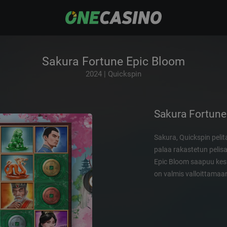
Sakura Fortune Epic Bloom
2024 | Quickspin
Sakura Fortune
Sakura, Quickspin pelit
palaa rakastetun peli
Epic Bloom saapuu kesk
on valmis valloittamaa