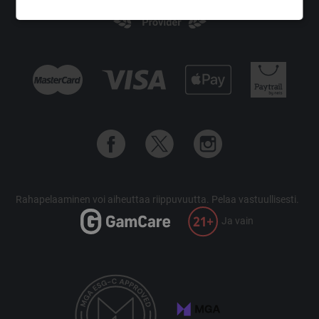
Ehdottomasti
Suorituskyvylliset
välttämättömät
Kohdentavat
Toiminnalliset
Luokittelemattomat
Rahapelaaminen voi aiheuttaa riippuvuutta.
Pelaa vastuullisesti.
Ja vain
Ehdottomasti välttämättömät
Suorituskyvylliset
Kohdentavat
Toiminnalliset
Luokittelemattomat
Ehdottomasti välttämättömät evästeet mahdollistavat