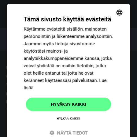
Tämä sivusto käyttää evästeitä
Käytämme evästeitä sisällön, mainosten
ENGLISH
personointiin ja liikenteemme analysointiin.
DUTCH
Nederland
Danmark
España
International
Jaamme myös tietoja sivustomme
SPANISH
käytöstäsi mainos- ja
analytiikkakumppaneidemme kanssa, jotka
FINNISH
voivat yhdistää ne muihin tietoihin, jotka
Miksi valita
Videokolikkopelit
Asiakastuki
DANISH
olet heille antanut tai joita he ovat
OneCasino?
Kasino
Tiedot
keränneet käyttäessäsi palveluitaan.
Lue
Vastuullinen
Live-kasino
Pelisäännöt
lisää
pelaaminen
Bingo jockey
Kampanjat
HYVÄKSY KAIKKI
Tietoa meistä
HYLKÄÄ KAIKKI
NÄYTÄ TIEDOT