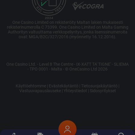
verkkosivuston perustoiminnot, kuten käyttäjän
kirjautumisen ja tilinhallinnan. Sivustoa ei voida
käyttää oikein ilman ehdottoman välttämättömiä
evästeitä.
One Casino Limited on rekisteröity Maltan lakien mukaisesti
Palveluntarjoaja /
rekisterinumerolla C 73399. One Casino Limited on Malta Gaming
Nimi
Päättymisaika
Kuvau
Verkkotunnus
Authorityn valtuuttama verkkopeliyritys, jonka lisenssinumeroita
ovat: MGA/B2C/327/2016 (myönnetty 16.12.2016).
locale
onecasino.com
4 viikkoa 2
Muista
päivää
kielen
kirjaut
palaut
ja sij
lobbyLink
.onecasino.com
5 minuuttia
Ensure
One Casino Ltd. - Level 8 The Centre - IX-XATT TA' TIGNE' - SLIEMA
user g
- TPO 0001 - Malta - © OneCasino Ltd 2026
link w
from t
the G
Käyttöehtomme
|
Evästekäytäntö
|
Tietosuojakäytäntö
|
X-AB
Stack Exchange
1 päivä
Sivust
Vastuuvapauslauseke
|
Yhteystiedot
|
Sidosyritykset
Inc.
käyttä
sc-static.net
eväste
moniva
testa
yhteyd
Google
työkal
tietosuojakäytäntöön
verkko
sisäll
yhdist
muutt