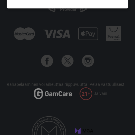
Ehdottomasti
Suorituskyvylliset
välttämättömät
Kohdentavat
Toiminnalliset
Luokittelemattomat
Rahapelaaminen voi aiheuttaa riippuvuutta.
Pelaa vastuullisesti.
Ja vain
Ehdottomasti välttämättömät
Suorituskyvylliset
Kohdentavat
Toiminnalliset
Luokittelemattomat
Ehdottomasti välttämättömät evästeet mahdollistavat