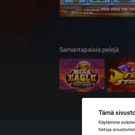
Samantapaisia pelejä
Tämä sivusto
Käytämme evästeit
tietoja sivustomm