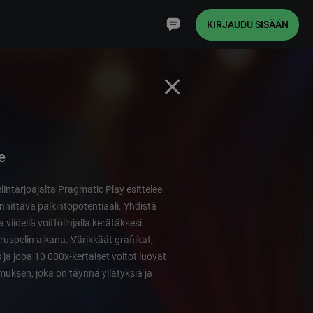
KIRJAUDU SISÄÄN
e
lintarjoajalta Pragmatic Play esittelee
ännittävä palkintopotentiaali. Yhdistä
 viidellä voittolinjalla kerätäksesi
ruspelin aikana. Värikkäät grafiikat,
 ja jopa 10 000x-kertaiset voitot luovat
muksen, joka on täynnä yllätyksiä ja