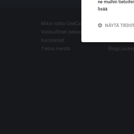
ne muihin tietoihi
lisää
Miksi valita OneCasino?
Videokolikko
NÄYTÄ TIEDO
Vastuullinen pelaaminen
Kasino
Kampanjat
Live-kasino
Ehdottomasti
välttämättömät
Tietoa meistä
Bingo jocke
Ehdottomasti
Ehdottomasti välttämä
Sivustoa ei voida käy
Nimi
locale