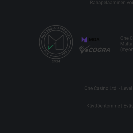
Rahapelaaminen voi 
lobbyLink
X-AB
One Ca
__cf_bm
Malta
Google t
(myön
CookieScriptConsen
Nimi
Palv
One Casino Ltd. - Leve
Nimi
_U
.one
Palv
Nimi
/ Ve
C
Käyttöehtomme
|
Eväs
bito
Com
Corp
.bidr
__BillyPix_session_i
MUID
Micr
taboola_session_id
Corp
.clar