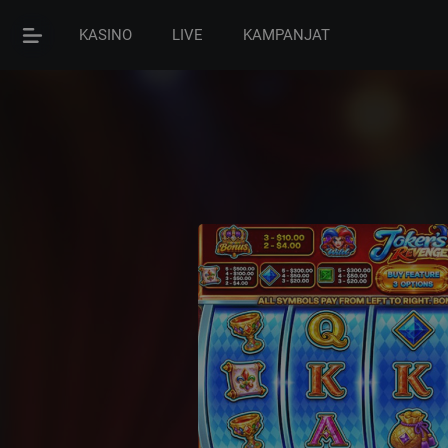
KASINO
LIVE
KAMPANJAT