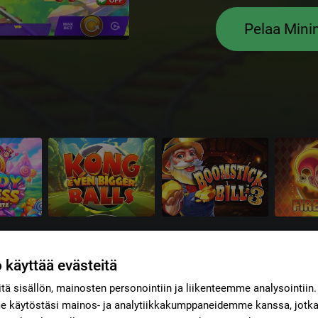
 käyttää evästeitä
ä sisällön, mainosten personointiin ja liikenteemme analysointi
e käytöstäsi mainos- ja analytiikkakumppaneidemme kanssa, jotka 
Nederland
Danmark
España
Internat