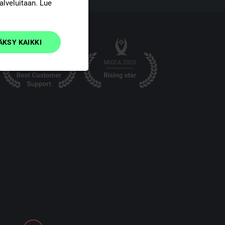
alveluitaan.
Lue
SPANISH
FINNISH
ÄKSY KAIKKI
DANISH
okittelemattomat
telemattomat
en ja tilinhallinnan.
ulos, palauttaakseen