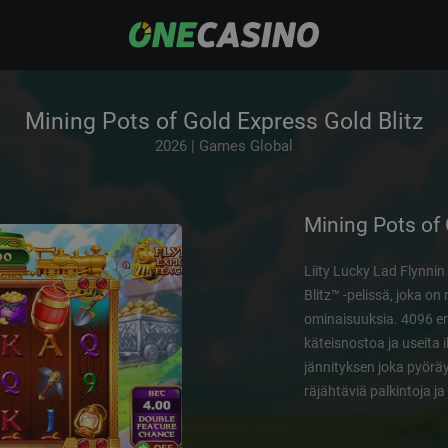
Mining Pots of Gold Express Gold Blitz
2026 | Games Global
Mining Pots of 
Liity Lucky Lad Flynni
Blitz™ -pelissä, joka o
ominaisuuksia. 4096 er
käteisnostoa ja useita
jännityksen joka pyörä
räjähtäviä palkintoja ja
panoksesi arvosta.