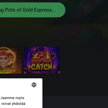
Pelaa Mining Pots of Gold Express Gold Blitz
in. Jaamme myös
ENGLISH
voivat yhdistää
ional
DUTCH