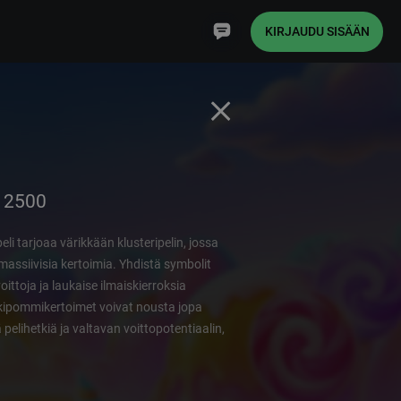
KIRJAUDU SISÄÄN
 2500
i tarjoaa värikkään klusteripelin, jossa
massiivisia kertoimia. Yhdistä symbolit
ittoja ja laukaise ilmaiskierroksia
rkkipommikertoimet voivat nousta jopa
pelihetkiä ja valtavan voittopotentiaalin,