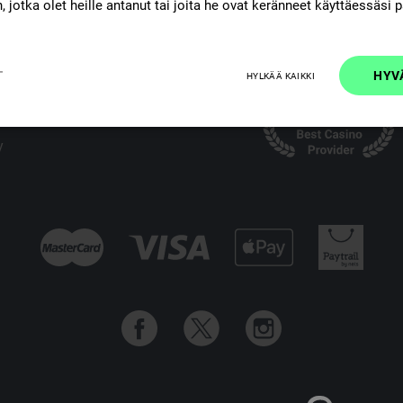
n, jotka olet heille antanut tai joita he ovat keränneet käyttäessäsi p
pelit
Asiakastuki
T
HYV
HYLKÄÄ KAIKKI
Tiedot
Pelisäännöt
Suorituskyvylliset
Kohdentavat
Toiminnalliset
Lu
y
 välttämättömät
Suorituskyvylliset
Kohdentavat
Toiminnalliset
Luokit
ttömät evästeet mahdollistavat verkkosivuston perustoiminnot, kuten käyttäjän kirjautumis
ttää oikein ilman ehdottoman välttämättömiä evästeitä.
Palveluntarjoaja /
Päättymisaika
Kuvaus
Verkkotunnus
onecasino.com
4 viikkoa 2
Muistaa näytön kielen, kun käyttäjä kirjautuu 
päivää
kieli- ja sijaintiasetukset